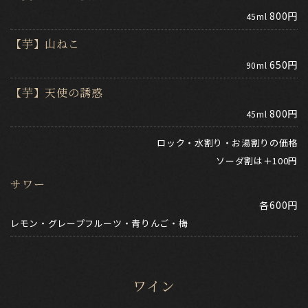
800円
45ml
【芋】山ねこ
650円
90ml
【芋】天使の誘惑
800円
45ml
ロック・水割り・お湯割りの価格
​​​​​​​ソーダ割は＋100円
サワー
各600円
レモン・グレープフルーツ・青りんご・梅
ワイン