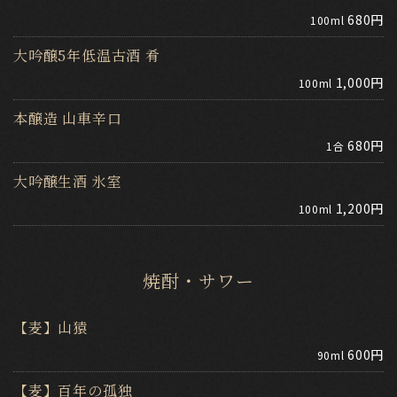
680円
100ml
大吟醸5年低温古酒 肴
1,000円
100ml
本醸造 山車辛口
680円
1合
大吟醸生酒 氷室
1,200円
100ml
焼酎・サワー
【麦】山猿
600円
90ml
【麦】百年の孤独