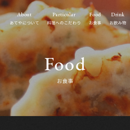
Particular
About
Drink
Food
料理へのこだわり
あてやについて
お飲み物
お食事
Food
お食事