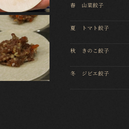
山菜餃子
春
トマト餃子
夏
きのこ餃子
秋
ジビエ餃子
冬