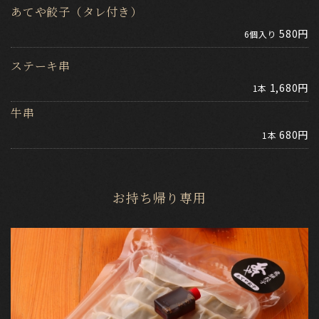
あてや餃子（タレ付き）
580円
6個入り
ステーキ串
1,680円
1本
牛串
680円
1本
お持ち帰り専用